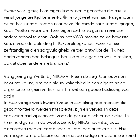
Yvette vaart graag haar eigen koers, een eigenschap die haar al
vanaf jonge leeftijd kenmerkt. ⛵️ Terwijl veel van haar klasgenoten
na de basisschool samen naar dezelfde middelbare school gingen,
koos Yvette ervoor om haar eigen pad te volgen en naar een
andere school te gaan. Ook na het VWO maakte ze de bewuste
keuze voor de opleiding HBO-verpleegkunde, waar ze haar
zelfstandigheid en zorgvuldigheid verder ontwikkelde. “Ik heb
ondervonden hoe belangrijk het is om je eigen keuzes te maken,
ook al doen anderen iets anders.”
Vorig jaar ging Yvette bij NIIOS-AER aan de slag. Opnieuw een
bewuste keuze, om een nieuw vakgebied in een eigenzinnige
organisatie te gaan verkennen. En wat een goede beslissing was
dat! ‍⚕️
In haar vorige werk kwam Yvette in aanraking met mensen die
geconfronteerd werden met ziekte, pijn en verlies. In deze
contacten had zij aandacht voor de persoon achter de ziekte. In
haar huidige rol in de weefselbank bij NIIOS neemt zij deze
eigenschap mee en combineert dit met een nuchtere kijk. Haar
vermogen om professioneel en met de nodige emotionele afstand