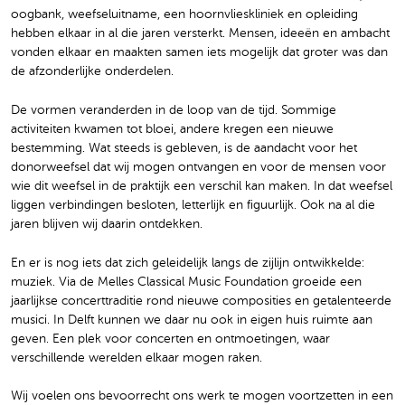
oogbank, weefseluitname, een hoornvlieskliniek en opleiding
hebben elkaar in al die jaren versterkt. Mensen, ideeën en ambacht
vonden elkaar en maakten samen iets mogelijk dat groter was dan
de afzonderlijke onderdelen.
De vormen veranderden in de loop van de tijd. Sommige
activiteiten kwamen tot bloei, andere kregen een nieuwe
bestemming. Wat steeds is gebleven, is de aandacht voor het
donorweefsel dat wij mogen ontvangen en voor de mensen voor
wie dit weefsel in de praktijk een verschil kan maken. In dat weefsel
liggen verbindingen besloten, letterlijk en figuurlijk. Ook na al die
jaren blijven wij daarin ontdekken.
En er is nog iets dat zich geleidelijk langs de zijlijn ontwikkelde:
muziek. Via de Melles Classical Music Foundation groeide een
jaarlijkse concerttraditie rond nieuwe composities en getalenteerde
musici. In Delft kunnen we daar nu ook in eigen huis ruimte aan
geven. Een plek voor concerten en ontmoetingen, waar
verschillende werelden elkaar mogen raken.
Wij voelen ons bevoorrecht ons werk te mogen voortzetten in een