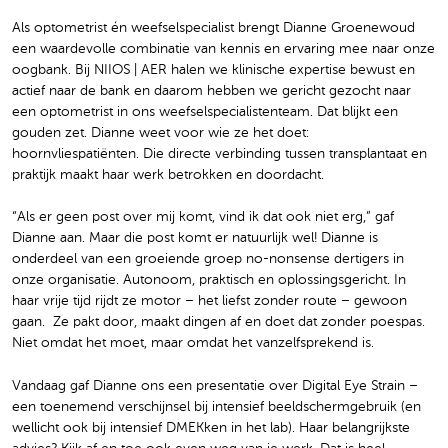
Als optometrist én weefselspecialist brengt Dianne Groenewoud
een waardevolle combinatie van kennis en ervaring mee naar onze
oogbank. Bij NIIOS | AER halen we klinische expertise bewust en
actief naar de bank en daarom hebben we gericht gezocht naar
een optometrist in ons weefselspecialistenteam. Dat blijkt een
gouden zet. Dianne weet voor wie ze het doet:
hoornvliespatiënten. Die directe verbinding tussen transplantaat en
praktijk maakt haar werk betrokken en doordacht.
“Als er geen post over mij komt, vind ik dat ook niet erg,” gaf
Dianne aan. Maar die post komt er natuurlijk wel! Dianne is
onderdeel van een groeiende groep no-nonsense dertigers in
onze organisatie. Autonoom, praktisch en oplossingsgericht. In
haar vrije tijd rijdt ze motor – het liefst zonder route – gewoon
gaan. ️ Ze pakt door, maakt dingen af en doet dat zonder poespas.
Niet omdat het moet, maar omdat het vanzelfsprekend is.
Vandaag gaf Dianne ons een presentatie over Digital Eye Strain –
een toenemend verschijnsel bij intensief beeldschermgebruik (en
wellicht ook bij intensief DMEKken in het lab). Haar belangrijkste