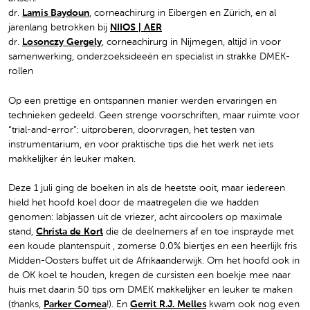
dr.
Lamis Baydoun
, corneachirurg in Eibergen en Zürich, en al
jarenlang betrokken bij
NIIOS | AER
dr.
Losonczy Gergely
, corneachirurg in Nijmegen, altijd in voor
samenwerking, onderzoeksideeën en specialist in strakke DMEK-
rollen
Op een prettige en ontspannen manier werden ervaringen en
technieken gedeeld. Geen strenge voorschriften, maar ruimte voor
“trial-and-error”: uitproberen, doorvragen, het testen van
instrumentarium, en voor praktische tips die het werk net iets
makkelijker én leuker maken.
Deze 1 juli ging de boeken in als de heetste ooit, maar iedereen
hield het hoofd koel door de maatregelen die we hadden
genomen: labjassen uit de vriezer, acht aircoolers op maximale
stand,
Christa de Kort
die de deelnemers af en toe insprayde met
een koude plantenspuit , zomerse 0.0% biertjes en een heerlijk fris
Midden-Oosters buffet uit de Afrikaanderwijk. Om het hoofd ook in
de OK koel te houden, kregen de cursisten een boekje mee naar
huis met daarin 50 tips om DMEK makkelijker en leuker te maken
(thanks,
Parker Cornea
!). En
Gerrit R.J. Melles
kwam ook nog even