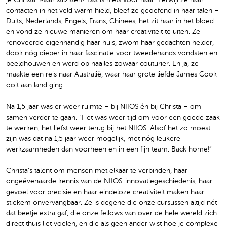
contacten in het veld warm hield, bleef ze geoefend in haar talen –
Duits, Nederlands, Engels, Frans, Chinees, het zit haar in het bloed –
en vond ze nieuwe manieren om haar creativiteit te uiten. Ze
renoveerde eigenhandig haar huis, zwom haar gedachten helder,
dook nóg dieper in haar fascinatie voor tweedehands vondsten en
beeldhouwen en werd op naailes zowaar couturier. En ja, ze
maakte een reis naar Australië, waar haar grote liefde James Cook
ooit aan land ging.
Na 1,5 jaar was er weer ruimte – bij NIIOS én bij Christa – om
samen verder te gaan. “Het was weer tijd om voor een goede zaak
te werken, het liefst weer terug bij het NIIOS. Alsof het zo moest
zijn was dat na 1,5 jaar weer mogelijk, met nóg leukere
werkzaamheden dan voorheen en in een fijn team. Back home!”
Christa’s talent om mensen met elkaar te verbinden, haar
ongeëvenaarde kennis van de NIIOS-innovatiegeschiedenis, haar
gevoel voor precisie en haar eindeloze creativiteit maken haar
stiekem onvervangbaar. Ze is degene die onze cursussen altijd nét
dat beetje extra gaf, die onze fellows van over de hele wereld zich
direct thuis liet voelen, en die als geen ander wist hoe je complexe