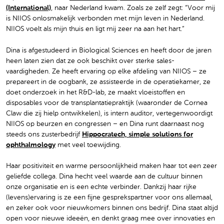
(International)
, naar Nederland kwam. Zoals ze zelf zegt: “Voor mij
is NIIOS onlosmakelijk verbonden met mijn leven in Nederland.
NIIOS voelt als mijn thuis en ligt mij zeer na aan het hart.”
Dina is afgestudeerd in Biological Sciences en heeft door de jaren
heen laten zien dat ze ook beschikt over sterke sales-
vaardigheden. Ze heeft ervaring op elke afdeling van NIIOS – ze
prepareert in de oogbank, ze assisteerde in de operatiekamer, ze
doet onderzoek in het R&D-lab, ze maakt vloeistoffen en
disposables voor de transplantatiepraktijk (waaronder de Cornea
Claw die zij hielp ontwikkelen), is intern auditor, vertegenwoordigt
NIIOS op beurzen en congressen – en Dina runt daarnaast nog
steeds ons zusterbedrijf
Hippocratech, simple solutions for
ophthalmology
met veel toewijding.
Haar positiviteit en warme persoonlijkheid maken haar tot een zeer
geliefde collega. Dina hecht veel waarde aan de cultuur binnen
onze organisatie en is een echte verbinder. Dankzij haar rijke
(levens)ervaring is ze een fijne gesprekspartner voor ons allemaal,
en zeker ook voor nieuwkomers binnen ons bedrijf. Dina staat altijd
open voor nieuwe ideeën, en denkt graag mee over innovaties en