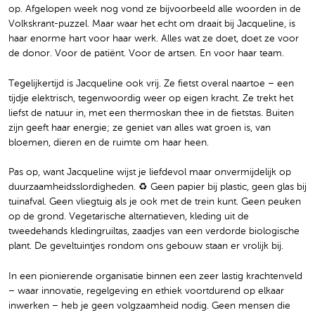
op. Afgelopen week nog vond ze bijvoorbeeld alle woorden in de
Volkskrant-puzzel. Maar waar het echt om draait bij Jacqueline, is
haar enorme hart voor haar werk. Alles wat ze doet, doet ze voor
de donor. Voor de patiënt. Voor de artsen. En voor haar team.
Tegelijkertijd is Jacqueline ook vrij. Ze fietst overal naartoe – een
tijdje elektrisch, tegenwoordig weer op eigen kracht. Ze trekt het
liefst de natuur in, met een thermoskan thee in de fietstas. Buiten
zijn geeft haar energie; ze geniet van alles wat groen is, van
bloemen, dieren en de ruimte om haar heen.
Pas op, want Jacqueline wijst je liefdevol maar onvermijdelijk op
duurzaamheidsslordigheden. ♻️ Geen papier bij plastic, geen glas bij
tuinafval. Geen vliegtuig als je ook met de trein kunt. Geen peuken
op de grond. Vegetarische alternatieven, kleding uit de
tweedehands kledingruiltas, zaadjes van een verdorde biologische
plant. De geveltuintjes rondom ons gebouw staan er vrolijk bij.
In een pionierende organisatie binnen een zeer lastig krachtenveld
– waar innovatie, regelgeving en ethiek voortdurend op elkaar
inwerken – heb je geen volgzaamheid nodig. Geen mensen die