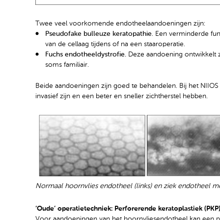
Twee veel voorkomende endotheelaandoeningen zijn:
Pseudofake bulleuze keratopathie
. Een verminderde func
van de cellaag tijdens of na een staaroperatie.
Fuchs endotheeldystrofie.
Deze aandoening ontwikkelt z
soms familiair.
Beide aandoeningen zijn goed te behandelen. Bij het NIIOS
invasief zijn en een beter en sneller zichtherstel hebben.
Normaal hoornvlies endotheel (links) en ziek endotheel met
‘Oude’ operatietechniek: Perforerende keratoplastiek (PKP
Voor aandoeningen van het hoornvliesendotheel kan een per