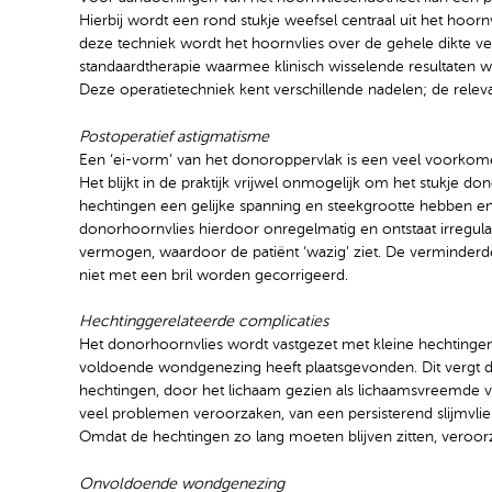
Hierbij wordt een rond stukje weefsel centraal uit het hoor
deze techniek wordt het hoornvlies over de gehele dikte ve
standaardtherapie waarmee klinisch wisselende resultaten w
Deze operatietechniek kent verschillende nadelen; de relev
Postoperatief astigmatisme
Een ‘ei-vorm’ van het donoroppervlak is een veel voorkome
Het blijkt in de praktijk vrijwel onmogelijk om het stukje do
hechtingen een gelijke spanning en steekgrootte hebben en o
donorhoornvlies hierdoor onregelmatig en ontstaat irregul
vermogen, waardoor de patiënt ‘wazig’ ziet. De verminder
niet met een bril worden gecorrigeerd.
Hechtinggerelateerde complicaties
Het donorhoornvlies wordt vastgezet met kleine hechtinge
voldoende wondgenezing heeft plaatsgevonden. Dit vergt d
hechtingen, door het lichaam gezien als lichaamsvreemde vo
veel problemen veroorzaken, van een persisterend slijmvliesd
Omdat de hechtingen zo lang moeten blijven zitten, veroor
Onvoldoende wondgenezing