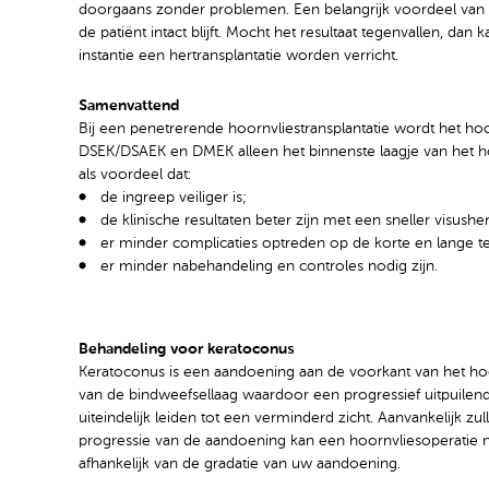
doorgaans zonder problemen. Een belangrijk voordeel van
de patiënt intact blijft. Mocht het resultaat tegenvallen, dan 
instantie een hertransplantatie worden verricht.
Samenvattend
Bij een penetrerende hoornvliestransplantatie wordt het hoor
DSEK/DSAEK en DMEK alleen het binnenste laagje van het 
als voordeel dat:
de ingreep veiliger is;
de klinische resultaten beter zijn met een sneller visushe
er minder complicaties optreden op de korte en lange te
er minder nabehandeling en controles nodig zijn.
Behandeling voor keratoconus
Keratoconus is een aandoening aan de voorkant van het ho
van de bindweefsellaag waardoor een progressief uitpuilend
uiteindelijk leiden tot een verminderd zicht. Aanvankelijk zu
progressie van de aandoening kan een hoornvliesoperatie no
afhankelijk van de gradatie van uw aandoening.