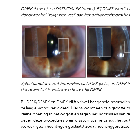
DMEK (boven) en DSEK/DSAEK (onder). Bij DMEK wordt het 
donorweefsel ‘zuigt zich vast’ aan het ontvangerhoornvlies.
Spleetlampfoto: Het hoornvlies na DMEK (links) en DSEK (
donorweefsel is volkomen helder bij DMEK.
Bij DSEK/DSAEK en DMEK blijft vrijwel het gehele hoornvlies 
cellaagje wordt verwijderd. Hierna wordt een qua grootte
kleine opening in het oogwit en tegen het hoornvlies van de 
geven deze procedures weinig astigmatisme omdat het buite
worden geen hechtingen geplaatst zodat hechtinggerelatee