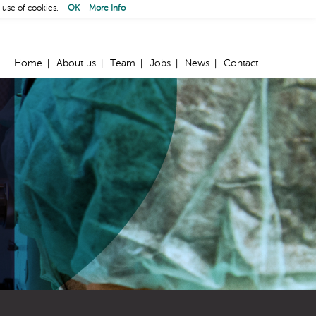
 use of cookies.
OK
More Info
Home
About us
Team
Jobs
News
Contact