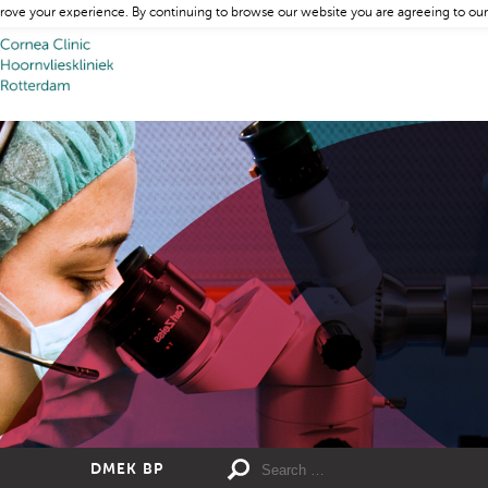
rove your experience. By continuing to browse our website you are agreeing to our
DMEK BP