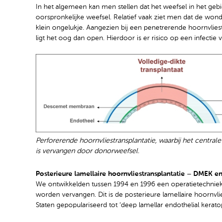
In het algemeen kan men stellen dat het weefsel in het geb
oorspronkelijke weefsel. Relatief vaak ziet men dat de wond
klein ongelukje. Aangezien bij een penetrerende hoornvliest
ligt het oog dan open. Hierdoor is er risico op een infectie
Perforerende hoornvliestransplantatie, waarbij het central
is vervangen door donorweefsel.
Posterieure lamellaire hoornvliestransplantatie – DMEK
We ontwikkelden tussen 1994 en 1996 een operatietechniek
worden vervangen. Dit is de posterieure lamellaire hoornvlie
Staten gepopulariseerd tot ‘deep lamellar endothelial keratop