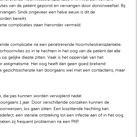
nvlies van de patiënt geponst en vervangen door donorweefsel. Bij
rvangen. Sinds ongeveer een halve eeuw is dit de
orden bereikt.
ante complicaties staan hieronder vermeld.
nde complicatie na een penetrerende hoornvliestransplantatie.
norhoornvlies zo in te hechten in het oog van de patiënt dat alle
p gelijke diepte zitten. Vaak is het oppervlak van het
air astigmatisme. Het oog heeft dan geen goed brekend
de gezichtsscherpte kan doorgaans wel met een contactlens, maar
n, die pas kunnen worden verwijderd nadat
oorgaans 1 jaar. Door verschillende oorzaken kunnen de
orwerpen, los gaan zitten. Een loszittende hechting kan
efect, een steriele ontsteking tot een infectie aan of in het oog.
zaken zij frequent problemen na een PKP.